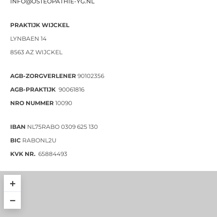
INFO@OSTEOPATHIE-YG.NL
PRAKTIJK WIJCKEL
LYNBAEN 14
8563 AZ WIJCKEL
AGB-ZORGVERLENER
90102356
AGB-PRAKTIJK
90061816
NRO NUMMER
10090
IBAN
NL75RABO 0309 625 130
BIC
RABONL2U
KVK NR.
65884493
+
−