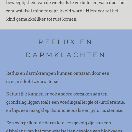
beweeglijkheid van de weefsels te verbeteren, waardoor het
zenuwstelsel minder geprikkeld wordt. Hierdoor zal het
kind gemakkelijker tot rust komen.
REFLUX EN
DARMKLACHTEN
Reflux en darmkrampen kunnen ontstaan door een
overprikkeld zenuwstelsel.
Natuurlijk kunnen er ook andere oorzaken aan ten
grondslag liggen zoals een voedingsallergie of -intolerantie,
en bijv. een maagklep disfunctie zoals een pylorus stenose.
Een overprikkelde darm kan een gevolg zijn van een
disbalans van het zenuwstelsel ten gevolge van blokkades