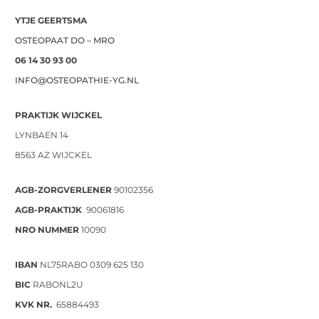
YTJE GEERTSMA
OSTEOPAAT DO – MRO
06 14 30 93 00
INFO@OSTEOPATHIE-YG.NL
PRAKTIJK WIJCKEL
LYNBAEN 14
8563 AZ WIJCKEL
AGB-ZORGVERLENER
90102356
AGB-PRAKTIJK
90061816
NRO NUMMER
10090
IBAN
NL75RABO 0309 625 130
BIC
RABONL2U
KVK NR.
65884493